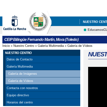
NUESTRO CEN
EducamosC
CEIP Bilingüe Fernando Martín, Mora (Toledo)
Inicio
»
Nuestro Centro
»
Galería Multimedia
»
Galería de Vídeos
Se encuentra usted aquí
NUESTR
NUESTRO CENTRO
Datos de Contacto
Galería Multimedia
Galería de Imágenes
Galería de Vídeos
Contacta con nosotros
Equipo directivo
Horarios del centro