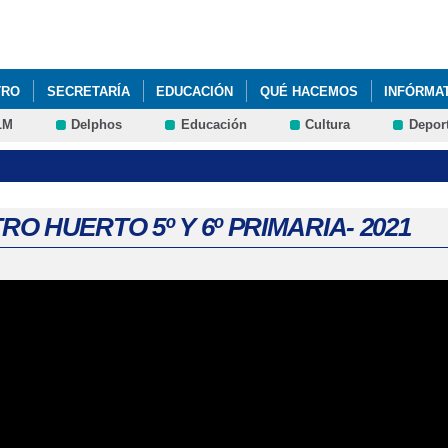
Pasar al
contenido
principal
TRO
SECRETARÍA
EDUCACIÓN
QUÉ HACEMOS
INFÓRMA
LM
Delphos
Educación
Cultura
Depor
O HUERTO 5º Y 6º PRIMARIA- 2021