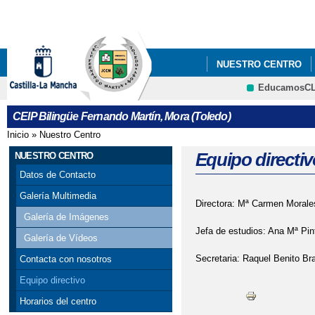
Pa
co
pri
NUESTRO CENTRO
EducamosC
CRFP
CEIP Bilingüe Fernando Martín, Mora (Toledo)
Inicio
»
Nuestro Centro
Se encuentra usted aquí
Equipo directiv
NUESTRO CENTRO
Datos de Contacto
Galería Multimedia
Directora: Mª Carmen Moral
Galería de Imágenes
Jefa de estudios: Ana Mª Pin
Galería de Vídeos
Secretaria: Raquel Benito Br
Contacta con nosotros
Equipo directivo
Horarios del centro