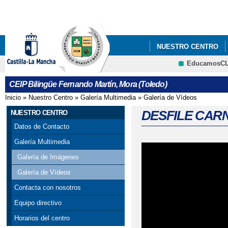
Pa
co
pri
NUESTRO CENTRO
EducamosC
CRFP
CEIP Bilingüe Fernando Martín, Mora (Toledo)
Inicio
»
Nuestro Centro
»
Galería Multimedia
»
Galería de Vídeos
Se encuentra usted aquí
DESFILE CAR
NUESTRO CENTRO
Datos de Contacto
Galería Multimedia
Galería de Imágenes
Galería de Vídeos
Contacta con nosotros
Equipo directivo
Horarios del centro